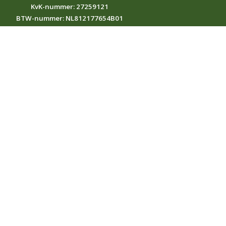
KvK-nummer: 27259121
BTW-nummer: NL812177654B01
Mijn Food Compass
GroentenFruit Huis
EU-databank voor pesticiden
(MRL's)
NVWA
Freshfel newsroom
Watermonitoring
Sitemap
Privacyverklaring