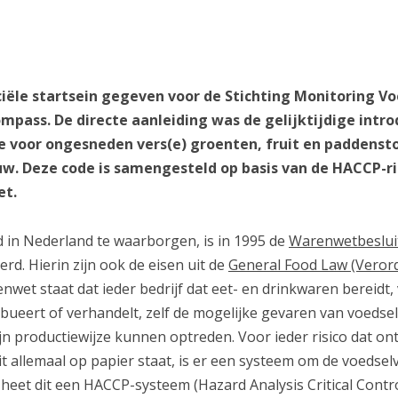
ficiële startsein gegeven voor de Stichting Monitoring 
pass. De directe aanleiding was de gelijktijdige intro
e voor ongesneden vers(e) groenten, fruit en paddensto
w. Deze code is samengesteld op basis van de HACCP-ric
et.
d in Nederland te waarborgen, is in 1995 de
Warenwetbeslui
rd. Hierin zijn ook de eisen uit de
General Food Law (Veror
et staat dat ieder bedrijf dat eet- en drinkwaren bereidt,
ribueert of verhandelt, zelf de mogelijke gevaren van voedse
zijn productiewijze kunnen optreden. Voor ieder risico dat o
it allemaal op papier staat, is er een systeem om de voedselv
heet dit een HACCP-systeem (Hazard Analysis Critical Contro