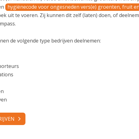
 en
hygiënecode voor ongesneden vers(e) groenten, fruit e
ek uit te voeren. Zij kunnen dit zelf (laten) doen, of deelne
ompass.
en de volgende type bedrijven deelnemen:
porteurs
ations
en
ven
IJVEN