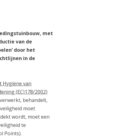
Voedingstuinbouw, met
ductie van de
elen’ door het
htlijnen in de
t Hygiëne van
dening (EC)178/2002)
 verwerkt, behandelt,
lveiligheid moet
ntdekt wordt, moet een
eiligheid te
l Points).