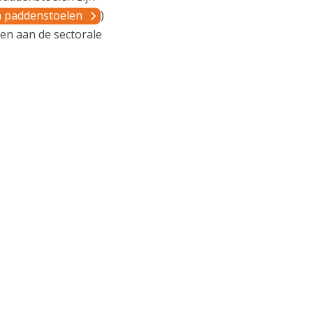
n paddenstoelen
)
men aan de sectorale