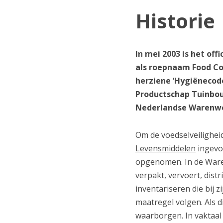
Historie
In mei 2003 is het of
als roepnaam Food Com
herziene ‘Hygiënecod
Productschap Tuinbou
Nederlandse Warenw
Om de voedselveilighei
Levensmiddelen
ingevoe
opgenomen. In de Warenw
verpakt, vervoert, dist
inventariseren die bij 
maatregel volgen. Als d
waarborgen. In vaktaal 