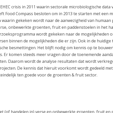
EHEC crisis in 2011 waarin sectorale microbiologische data
eeft Food Compass besloten om in 2013 te starten met een m
waarin gekeken wordt naar de aanwezigheid van humaan 
rse, onbewerkte groenten, fruit en paddenstoelen in het h
derzoeksprogramma wordt gekeken naar de mogelijkheden o
eersen binnen de mogelijkheden die er zijn.
Ook in de huidige t
sche besmettingen. Het blijft nodig om kennis op te bouwe
o's. Er komen steeds meer vragen door de toenemende aanda
ten. Daarom wordt de analyse resultaten dat wordt verkreg
rojecten. De kennis dat hieruit voorkomt wordt gedeeld me
indelijk ten goede voor de groenten & fruit sector.
et (of handelen in) verse en onbewerkte groenten, fruit en 