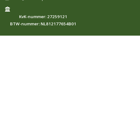
KvK-nummer: 27259121
BTW-nummer: NL812177654B01
Mijn Food Compass
GroentenFruit Huis
EU-databank voor pesticiden
(MRL's)
NVWA
Freshfel newsroom
Watermonitoring
Sitemap